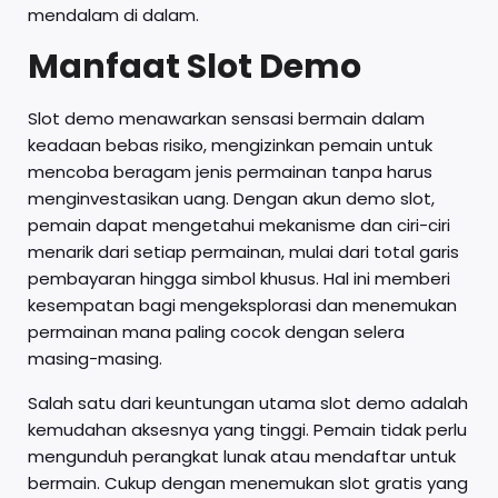
mendalam di dalam.
Manfaat Slot Demo
Slot demo menawarkan sensasi bermain dalam
keadaan bebas risiko, mengizinkan pemain untuk
mencoba beragam jenis permainan tanpa harus
menginvestasikan uang. Dengan akun demo slot,
pemain dapat mengetahui mekanisme dan ciri-ciri
menarik dari setiap permainan, mulai dari total garis
pembayaran hingga simbol khusus. Hal ini memberi
kesempatan bagi mengeksplorasi dan menemukan
permainan mana paling cocok dengan selera
masing-masing.
Salah satu dari keuntungan utama slot demo adalah
kemudahan aksesnya yang tinggi. Pemain tidak perlu
mengunduh perangkat lunak atau mendaftar untuk
bermain. Cukup dengan menemukan slot gratis yang