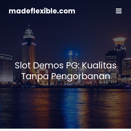
Skip
to
madeflexible.com
content
Slot Demos PG: Kualitas
Tanpa Pengorbanan