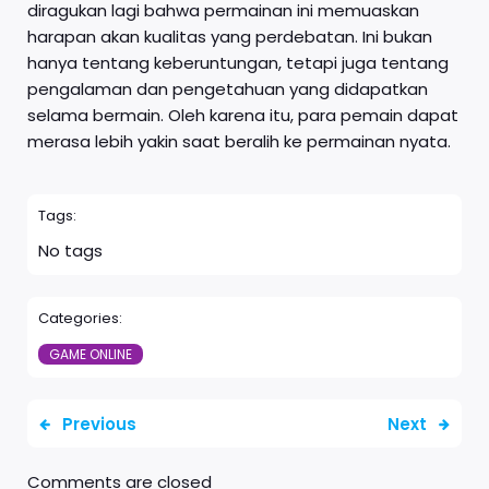
diragukan lagi bahwa permainan ini memuaskan
harapan akan kualitas yang perdebatan. Ini bukan
hanya tentang keberuntungan, tetapi juga tentang
pengalaman dan pengetahuan yang didapatkan
selama bermain. Oleh karena itu, para pemain dapat
merasa lebih yakin saat beralih ke permainan nyata.
Tags:
No tags
Categories:
GAME ONLINE
Previous
Next
Comments are closed