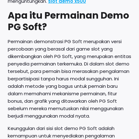
menguntungkan.
slot demo x500
Apa itu Permainan Demo
PG Soft?
Permainan demonstrasi PG Soft merupakan versi
percobaan yang berasal dari game slot yang
dikembangkan oleh PG Soft, yang merupakan entitas
penyedia permainan terkemuka. Di dalam slot demo
tersebut, para pemain bisa merasakan pengalaman
berpartisipasi tanpa harus modal sungguhan. Ini
adalah metode yang bagus untuk pemain baru
dalam memahami mekanisme permainan, fitur
bonus, dan grafik yang ditawarkan oleh PG Soft
sebelum mereka memutuskan nilai menggunakan
berjudi menggunakan modal nyata.
Keunggulan dari sisi slot demo PG Soft adalah
kemampuan untuk menyediakan pengalaman