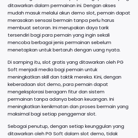
ditawarkan dalam permainan ini. Dengan akses
mudah masuk melalui akun demo slot, pemain dapat
merasakan sensasi bermain tanpa perlu harus
membuat setoran. Ini merupakan daya tarik
tersendiri bagi para pemain yang ingin sekali
mencoba berbagai jenis permainan sebelum
menetapkan untuk bertaruh dengan uang nyata.
Di samping itu, slot gratis yang ditawarkan oleh PG
Soft menjadi media bagi pemain untuk
meningkatkan skill dan taktik mereka. Kini, dengan
keberadaan slot demo, para pemain dapat
mengeksplorasi beragam fitur dan sistem
permainan tanpa adanya beban keuangan. Ini
meningkatkan kenikmatan dan proses bermain yang
maksimal bagi setiap penggemar slot.
Sebagai penutup, dengan setiap keunggulan yang
ditawarkan oleh PG Soft dalam slot demo, tidak