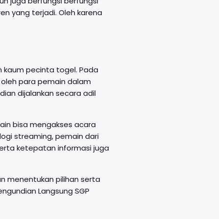
un juga berfungsi berfungsi
n yang terjadi. Oleh karena
h kaum pecinta togel. Pada
at oleh para pemain dalam
an dijalankan secara adil
emain bisa mengakses acara
logi streaming, pemain dari
rta ketepatan informasi juga
kan menentukan pilihan serta
engundian Langsung SGP