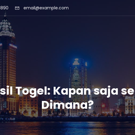
 890
email@example.com
sil Togel: Kapan saja se
Dimana?