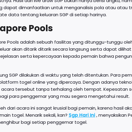
ya. Hasil dari live draw SGP bukan hanya berisi angka, nam
 dapat dimanfaatkan untuk menganalisis pola atau atau tre
ate data tentang keluaran SGP di setiap harinya.
gapore Pools
e Pools adalah sebuah fasilitas yang ditunggu-tunggu ole
eluar akan ditarik ditarik secara langsung serta dapat dilih
kejelasan serta kepercayaan kepada pemain bahwa pengundi
sung SGP dilakukan di waktu yang telah ditentukan. Para p
 platform togel online yang dipercaya. Dengan adanya tekno
 acara tersebut tanpa terhalang oleh tempat. Kepesatan se
 bagi para penggemar yang mau segera mengetahui result.
eh dari acara ini sangat krusial bagi pemain, karena hasil a
ain togel. Menarik sekali, kan?
Sgp Hari Ini
, menyaksikan P
menghibur bagi setiap penggemar togel.