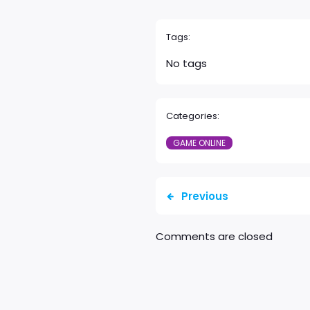
Tags:
No tags
Categories:
GAME ONLINE
Previous
Comments are closed