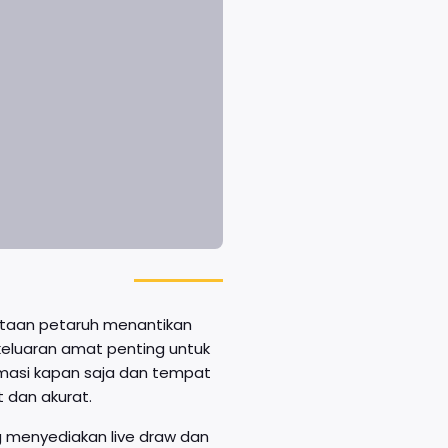
jutaan petaruh menantikan
keluaran amat penting untuk
rmasi kapan saja dan tempat
 dan akurat.
ng menyediakan live draw dan