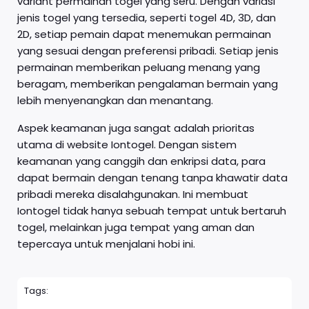
variant permainan togel yang seru. Dengan variasi
jenis togel yang tersedia, seperti togel 4D, 3D, dan
2D, setiap pemain dapat menemukan permainan
yang sesuai dengan preferensi pribadi. Setiap jenis
permainan memberikan peluang menang yang
beragam, memberikan pengalaman bermain yang
lebih menyenangkan dan menantang.
Aspek keamanan juga sangat adalah prioritas
utama di website Iontogel. Dengan sistem
keamanan yang canggih dan enkripsi data, para
dapat bermain dengan tenang tanpa khawatir data
pribadi mereka disalahgunakan. Ini membuat
Iontogel tidak hanya sebuah tempat untuk bertaruh
togel, melainkan juga tempat yang aman dan
tepercaya untuk menjalani hobi ini.
Tags: