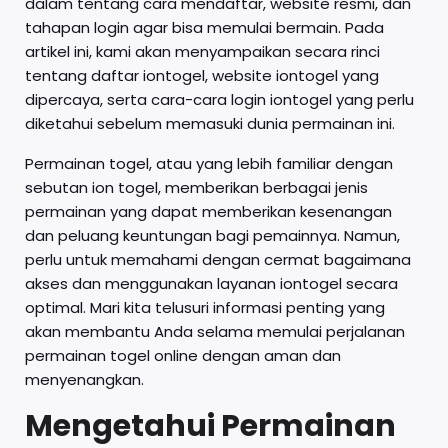
dalam tentang cara mendaftar, website resmi, dan
tahapan login agar bisa memulai bermain. Pada
artikel ini, kami akan menyampaikan secara rinci
tentang daftar iontogel, website iontogel yang
dipercaya, serta cara-cara login iontogel yang perlu
diketahui sebelum memasuki dunia permainan ini.
Permainan togel, atau yang lebih familiar dengan
sebutan ion togel, memberikan berbagai jenis
permainan yang dapat memberikan kesenangan
dan peluang keuntungan bagi pemainnya. Namun,
perlu untuk memahami dengan cermat bagaimana
akses dan menggunakan layanan iontogel secara
optimal. Mari kita telusuri informasi penting yang
akan membantu Anda selama memulai perjalanan
permainan togel online dengan aman dan
menyenangkan.
Mengetahui Permainan