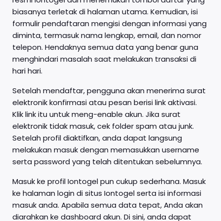
biasanya terletak di halaman utama. Kemudian, isi
formulir pendaftaran mengisi dengan informasi yang
diminta, termasuk nama lengkap, email, dan nomor
telepon. Hendaknya semua data yang benar guna
menghindari masalah saat melakukan transaksi di
hari hari.
Setelah mendaftar, pengguna akan menerima surat
elektronik konfirmasi atau pesan berisi link aktivasi.
Klik link itu untuk meng-enable akun. Jika surat
elektronik tidak masuk, cek folder spam atau junk.
Setelah profil diaktifkan, anda dapat langsung
melakukan masuk dengan memasukkan username
serta password yang telah ditentukan sebelumnya.
Masuk ke profil Iontogel pun cukup sederhana. Masuk
ke halaman login di situs Iontogel serta isi informasi
masuk anda. Apabila semua data tepat, Anda akan
diarahkan ke dashboard akun. Di sini, anda dapat