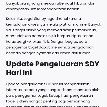
banyak orang yang mencari alternatif hiburan dan
kesempatan untuk mendapatkan hadiah.
Selain itu, togel Sidney juga dikenal karena
kemudahan aksesnya melalui platform online. Banyak
situs togel online yang menyediakan permainan ini,
memudahkan pemain untuk berpartisipasi tanpa
harus pergi ke lokasi fisik. Dengan begitu, para
penggemar togel dapat menikmati pengalaman
bermain dengan nyaman dan aman dari rumah.
Update Pengeluaran SDY
Hari Ini
Update pengeluaran SDY hari ini menghadirkan
informasi terbaru yang sangat dinanti-nantikan oleh
para penggemar togel. Setiap hasil pengeluaran
togel Sidney sangat penting bagi pemain yang
berharap dapat meraih kemenangan. Dengan akses