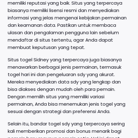
memiliki reputasi yang baik. Situs yang terpercaya
biasanya memiliki lisensi resmi dan menyediakan
informasi yang jelas mengenai kebijakan permainan
dan keamanan data. Pastikan untuk membaca
ulasan dan pengalaman pengguna lain sebelum
mendaftar di situs tertentu, agar Anda dapat
membuat keputusan yang tepat.
Situs togel Sidney yang terpercaya juga biasanya
menawarkan berbagai jenis permainan, termasuk
togel hari ini dan pengeluaran sdy yang akurat.
Mereka menyediakan data sdy yang lengkap dan
bisa diakses dengan mudah oleh para pemain.
Dengan memilih situs yang memiliki variasi
permainan, Anda bisa menemukan jenis togel yang
sesuai dengan strategi dan preferensi Anda.
Selain itu, bandar togel sdy yang terpercaya sering
kali memberikan promosi dan bonus menarik bagi