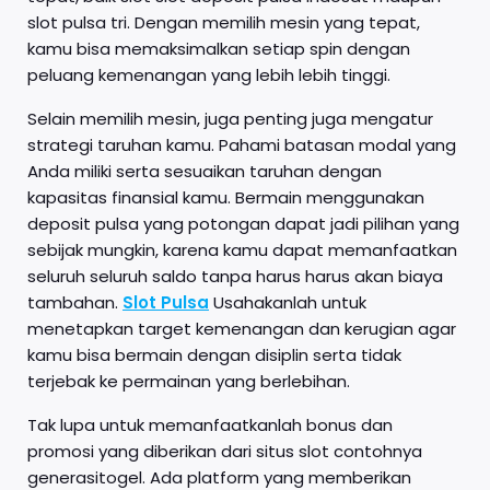
slot pulsa tri. Dengan memilih mesin yang tepat,
kamu bisa memaksimalkan setiap spin dengan
peluang kemenangan yang lebih lebih tinggi.
Selain memilih mesin, juga penting juga mengatur
strategi taruhan kamu. Pahami batasan modal yang
Anda miliki serta sesuaikan taruhan dengan
kapasitas finansial kamu. Bermain menggunakan
deposit pulsa yang potongan dapat jadi pilihan yang
sebijak mungkin, karena kamu dapat memanfaatkan
seluruh seluruh saldo tanpa harus harus akan biaya
tambahan.
Slot Pulsa
Usahakanlah untuk
menetapkan target kemenangan dan kerugian agar
kamu bisa bermain dengan disiplin serta tidak
terjebak ke permainan yang berlebihan.
Tak lupa untuk memanfaatkanlah bonus dan
promosi yang diberikan dari situs slot contohnya
generasitogel. Ada platform yang memberikan