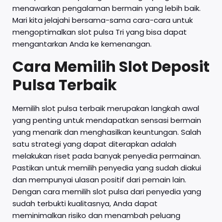
menawarkan pengalaman bermain yang lebih baik.
Mari kita jelajahi bersama-sama cara-cara untuk
mengoptimalkan slot pulsa Tri yang bisa dapat
mengantarkan Anda ke kemenangan.
Cara Memilih Slot Deposit
Pulsa Terbaik
Memilih slot pulsa terbaik merupakan langkah awal
yang penting untuk mendapatkan sensasi bermain
yang menarik dan menghasilkan keuntungan. Salah
satu strategi yang dapat diterapkan adalah
melakukan riset pada banyak penyedia permainan.
Pastikan untuk memilih penyedia yang sudah diakui
dan mempunyai ulasan positif dari pemain lain.
Dengan cara memilih slot pulsa dari penyedia yang
sudah terbukti kualitasnya, Anda dapat
meminimalkan risiko dan menambah peluang