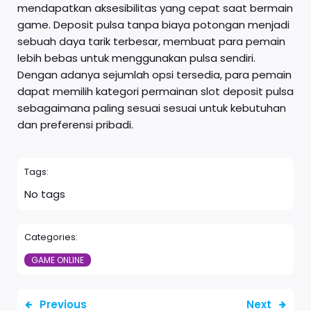
mendapatkan aksesibilitas yang cepat saat bermain
game. Deposit pulsa tanpa biaya potongan menjadi
sebuah daya tarik terbesar, membuat para pemain
lebih bebas untuk menggunakan pulsa sendiri.
Dengan adanya sejumlah opsi tersedia, para pemain
dapat memilih kategori permainan slot deposit pulsa
sebagaimana paling sesuai sesuai untuk kebutuhan
dan preferensi pribadi.
Tags:
No tags
Categories:
GAME ONLINE
Previous
Next