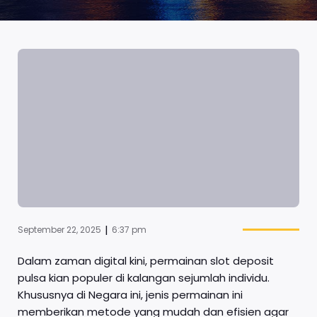
|
September 22, 2025
6:37 pm
Dalam zaman digital kini, permainan slot deposit
pulsa kian populer di kalangan sejumlah individu.
Khususnya di Negara ini, jenis permainan ini
memberikan metode yang mudah dan efisien agar