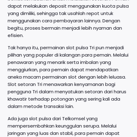
dapat melakukan deposit menggunakan kuota pulsa
yang dimiliki, sehingga tak usahlah repot untuk
menggunakan cara pembayaran lainnya. Dengan
begitu, proses bermain menjadi lebih nyaman dan
efisien.
Tak hanya itu, permainan slot pulsa Tri pun menjadi
pilihan yang populer di kalangan para pemain. Melalui
penawaran yang menarik serta imbalan yang
menggiurkan, para pemain dapat mendapatkan
aneka macam permainan slot dengan lebih leluasa.
Slot setoran Tri menawarkan kenyamanan bagi
pengguna Tri dalam menyatukan setoran dari harus
khawatir terhadap potongan yang sering kali ada
dalam metode transaksi lain.
Ada juga slot pulsa dari Telkomsel yang
mempersembahkan keunggulan serupa. Melalui
jaringan yang luas dan stabil, para pemain dapat