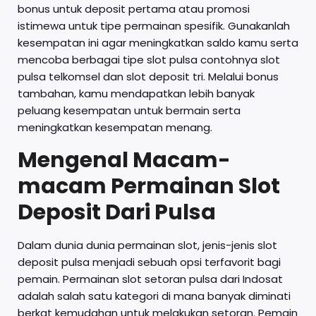
bonus untuk deposit pertama atau promosi
istimewa untuk tipe permainan spesifik. Gunakanlah
kesempatan ini agar meningkatkan saldo kamu serta
mencoba berbagai tipe slot pulsa contohnya slot
pulsa telkomsel dan slot deposit tri. Melalui bonus
tambahan, kamu mendapatkan lebih banyak
peluang kesempatan untuk bermain serta
meningkatkan kesempatan menang.
Mengenal Macam-
macam Permainan Slot
Deposit Dari Pulsa
Dalam dunia dunia permainan slot, jenis-jenis slot
deposit pulsa menjadi sebuah opsi terfavorit bagi
pemain. Permainan slot setoran pulsa dari Indosat
adalah salah satu kategori di mana banyak diminati
berkat kemudahan untuk melakukan setoran. Pemain