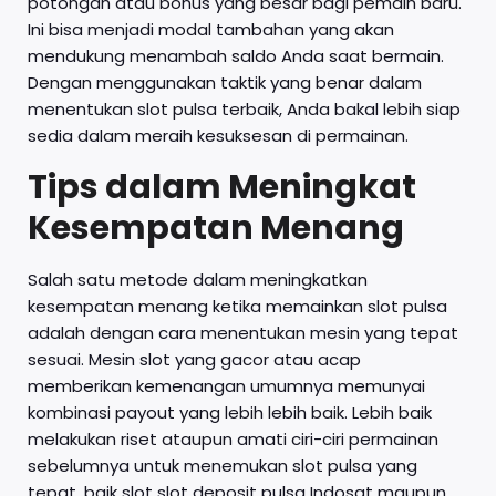
potongan atau bonus yang besar bagi pemain baru.
Ini bisa menjadi modal tambahan yang akan
mendukung menambah saldo Anda saat bermain.
Dengan menggunakan taktik yang benar dalam
menentukan slot pulsa terbaik, Anda bakal lebih siap
sedia dalam meraih kesuksesan di permainan.
Tips dalam Meningkat
Kesempatan Menang
Salah satu metode dalam meningkatkan
kesempatan menang ketika memainkan slot pulsa
adalah dengan cara menentukan mesin yang tepat
sesuai. Mesin slot yang gacor atau acap
memberikan kemenangan umumnya memunyai
kombinasi payout yang lebih lebih baik. Lebih baik
melakukan riset ataupun amati ciri-ciri permainan
sebelumnya untuk menemukan slot pulsa yang
tepat, baik slot slot deposit pulsa Indosat maupun