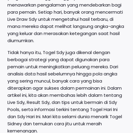
menawarkan pengalaman yang mendebarkan bagi
para pemain. Setiap hari, banyak orang mencermati
Live Draw Sdy untuk mengetahui hasil terbaru, di
mana mereka dapat melihat langsung angka-angka
yang keluar dan merasakan ketegangan saat hasil
diumumkan.
Tidak hanya itu, Togel Sdy juga dikenal dengan
berbagai strategi yang dapat digunakan para
pemain untuk meningkatkan peluang mereka. Dari
analisis data hasil sebelumnya hingga pola angka
yang sering muncul, banyak cara yang bisa
diterapkan agar sukses dalam permainan ini. Dalam
artikel ini, kita akan membahas lebih dalam tentang
Live Sdy, Result Sdy, dan tips untuk bermain di Sdy
Pools, serta informasi terkini tentang Togel Hari Ini
dan Sdy Hari Ini. Mari kita selami dunia menarik Togel
Sidney dan temukan cara jitu untuk meraih
kemenangan.