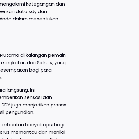
t mengalami ketegangan dan
erikan data sdy dan
ntu Anda dalam menentukan
 terutama di kalangan pemain
ingkatan dari Sidney, yang
n kesempatan bagi para
.
a langsung. Ini
emberikan sensasi dan
l SDY juga menjadikan proses
il pengundian.
emberikan banyak opsi bagi
 terus memantau dan menilai