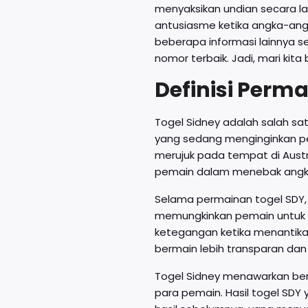
menyaksikan undian secara l
antusiasme ketika angka-an
beberapa informasi lainnya s
nomor terbaik. Jadi, mari kita
Definisi Perm
Togel Sidney adalah salah sat
yang sedang menginginkan pe
merujuk pada tempat di Austra
pemain dalam menebak angka y
Selama permainan togel SDY, 
memungkinkan pemain untuk m
ketegangan ketika menantikan
bermain lebih transparan dan
Togel Sidney menawarkan ber
para pemain. Hasil togel SDY