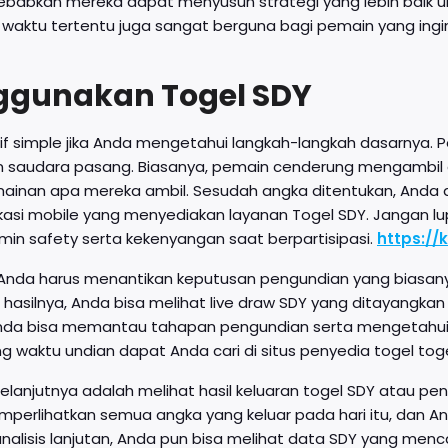
ebabkan mereka dapat menyusun strategi yang lebih baik u
waktu tertentu juga sangat berguna bagi pemain yang ingi
gunakan Togel SDY
if simple jika Anda mengetahui langkah-langkah dasarnya. 
 saudara pasang. Biasanya, pemain cenderung mengambil a
mainan apa mereka ambil. Sesudah angka ditentukan, And
ikasi mobile yang menyediakan layanan Togel SDY. Jangan l
in safety serta kekenyangan saat berpartisipasi.
https://
nda harus menantikan keputusan pengundian yang biasany
 hasilnya, Anda bisa melihat live draw SDY yang ditayangka
 Anda bisa memantau tahapan pengundian serta mengetahui
g waktu undian dapat Anda cari di situs penyedia togel toge
selanjutnya adalah melihat hasil keluaran togel SDY atau pe
emperlihatkan semua angka yang keluar pada hari itu, dan 
lisis lanjutan, Anda pun bisa melihat data SDY yang mencak