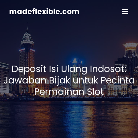
Skip
to
madeflexible.com
content
Deposit Isi Ulang Indosat:
Jawaban Bijak untuk Pecinta
Permainan Slot