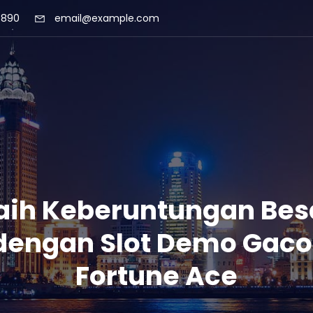
 890
email@example.com
aih Keberuntungan Bes
dengan Slot Demo Gaco
Fortune Ace