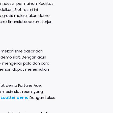
 industri permainan. Kualitas
lkan. Slot resmi ini
ratis melalui akun demo.
ko finansial sebelum terjun
 mekanisme dasar dari
r demo slot. Dengan akun
k mengenali pola dan cara
, pemain dapat menemukan
 slot demo Fortune Ace,
h mesin slot resmi yang
r scatter demo
Dengan fokus