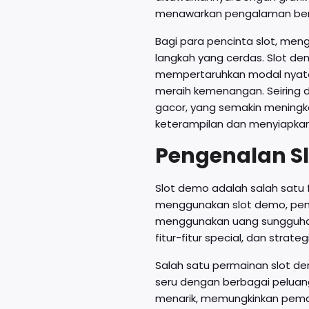
menawarkan pengalaman berma
Bagi para pencinta slot, me
langkah yang cerdas. Slot d
mempertaruhkan modal nyata
meraih kemenangan. Seiring 
gacor, yang semakin mening
keterampilan dan menyiapkan
Pengenalan S
Slot demo adalah salah satu 
menggunakan slot demo, pema
menggunakan uang sungguha
fitur-fitur special, dan strat
Salah satu permainan slot d
seru dengan berbagai peluan
menarik, memungkinkan pemain