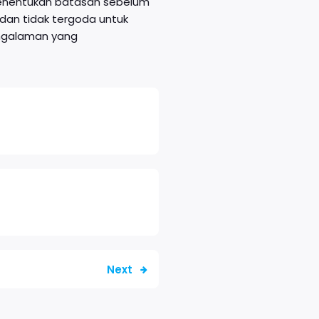
menentukan batasan sebelum
an tidak tergoda untuk
engalaman yang
Next