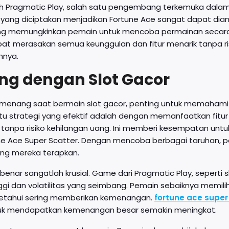
 oleh Pragmatic Play, salah satu pengembang terkemuka dalam
 yang diciptakan menjadikan Fortune Ace sangat dapat dianda
 memungkinkan pemain untuk mencoba permainan secara g
t merasakan semua keunggulan dan fitur menarik tanpa risi
hnya.
ng dengan Slot Gacor
menang saat bermain slot gacor, penting untuk memahami
tu strategi yang efektif adalah dengan memanfaatkan fitu
tanpa risiko kehilangan uang. Ini memberi kesempatan untu
tune Ace Super Scatter. Dengan mencoba berbagai taruhan
ang mereka terapkan.
g benar sangatlah krusial. Game dari Pragmatic Play, seperti
ggi dan volatilitas yang seimbang. Pemain sebaiknya memili
diketahui sering memberikan kemenangan.
fortune ace supe
ntuk mendapatkan kemenangan besar semakin meningkat.