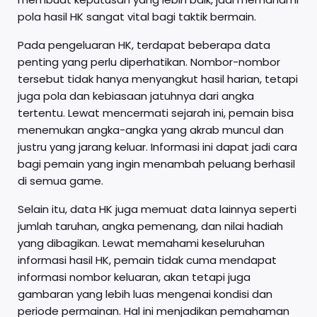
pola hasil HK sangat vital bagi taktik bermain.
Pada pengeluaran HK, terdapat beberapa data
penting yang perlu diperhatikan. Nombor-nombor
tersebut tidak hanya menyangkut hasil harian, tetapi
juga pola dan kebiasaan jatuhnya dari angka
tertentu. Lewat mencermati sejarah ini, pemain bisa
menemukan angka-angka yang akrab muncul dan
justru yang jarang keluar. Informasi ini dapat jadi cara
bagi pemain yang ingin menambah peluang berhasil
di semua game.
Selain itu, data HK juga memuat data lainnya seperti
jumlah taruhan, angka pemenang, dan nilai hadiah
yang dibagikan. Lewat memahami keseluruhan
informasi hasil HK, pemain tidak cuma mendapat
informasi nombor keluaran, akan tetapi juga
gambaran yang lebih luas mengenai kondisi dan
periode permainan. Hal ini menjadikan pemahaman