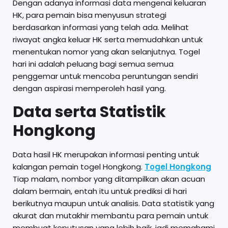
Dengan adanya informasi data mengenai keluaran
HK, para pemain bisa menyusun strategi
berdasarkan informasi yang telah ada. Melihat
riwayat angka keluar HK serta memudahkan untuk
menentukan nomor yang akan selanjutnya. Togel
hari ini adalah peluang bagi semua semua
penggemar untuk mencoba peruntungan sendiri
dengan aspirasi memperoleh hasil yang.
Data serta Statistik
Hongkong
Data hasil HK merupakan informasi penting untuk
kalangan pemain togel Hongkong.
Togel Hongkong
Tiap malam, nombor yang ditampilkan akan acuan
dalam bermain, entah itu untuk prediksi di hari
berikutnya maupun untuk analisis. Data statistik yang
akurat dan mutakhir membantu para pemain untuk
membuat keputusan yang lebih baik, jadi memahami