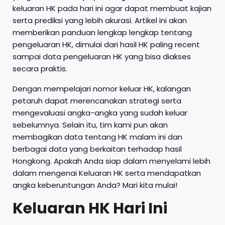
keluaran HK pada hari ini agar dapat membuat kajian
serta prediksi yang lebih akurasi. Artikel ini akan
memberikan panduan lengkap lengkap tentang
pengeluaran HK, dimulai dari hasil HK paling recent
sampai data pengeluaran HK yang bisa diakses
secara praktis.
Dengan mempelajari nomor keluar HK, kalangan
petaruh dapat merencanakan strategi serta
mengevaluasi angka-angka yang sudah keluar
sebelumnya. Selain itu, tim kami pun akan
membagikan data tentang HK malam ini dan
berbagai data yang berkaitan terhadap hasil
Hongkong. Apakah Anda siap dalam menyelami lebih
dalam mengenai Keluaran HK serta mendapatkan
angka keberuntungan Anda? Mari kita mulai!
Keluaran HK Hari Ini