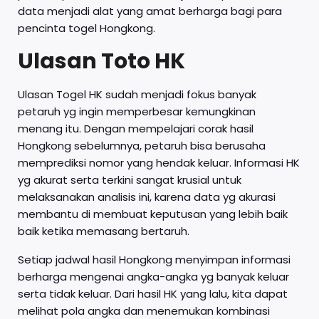
data menjadi alat yang amat berharga bagi para
pencinta togel Hongkong.
Ulasan Toto HK
Ulasan Togel HK sudah menjadi fokus banyak
petaruh yg ingin memperbesar kemungkinan
menang itu. Dengan mempelajari corak hasil
Hongkong sebelumnya, petaruh bisa berusaha
memprediksi nomor yang hendak keluar. Informasi HK
yg akurat serta terkini sangat krusial untuk
melaksanakan analisis ini, karena data yg akurasi
membantu di membuat keputusan yang lebih baik
baik ketika memasang bertaruh.
Setiap jadwal hasil Hongkong menyimpan informasi
berharga mengenai angka-angka yg banyak keluar
serta tidak keluar. Dari hasil HK yang lalu, kita dapat
melihat pola angka dan menemukan kombinasi