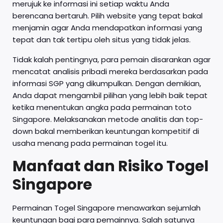
merujuk ke informasi ini setiap waktu Anda
berencana bertaruh. Pilih website yang tepat bakal
menjamin agar Anda mendapatkan informasi yang
tepat dan tak tertipu oleh situs yang tidak jelas.
Tidak kalah pentingnya, para pemain disarankan agar
mencatat analisis pribadi mereka berdasarkan pada
informasi SGP yang dikumpulkan. Dengan demikian,
Anda dapat mengambil pilihan yang lebih baik tepat
ketika menentukan angka pada permainan toto
Singapore. Melaksanakan metode analitis dan top-
down bakal memberikan keuntungan kompetitif di
usaha menang pada permainan togel itu.
Manfaat dan Risiko Togel
Singapore
Permainan Togel Singapore menawarkan sejumlah
keuntungan bagi para pemainnya. Salah satunya