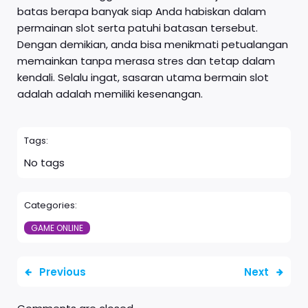
batas berapa banyak siap Anda habiskan dalam
permainan slot serta patuhi batasan tersebut.
Dengan demikian, anda bisa menikmati petualangan
memainkan tanpa merasa stres dan tetap dalam
kendali. Selalu ingat, sasaran utama bermain slot
adalah adalah memiliki kesenangan.
Tags:
No tags
Categories:
GAME ONLINE
Previous
Next