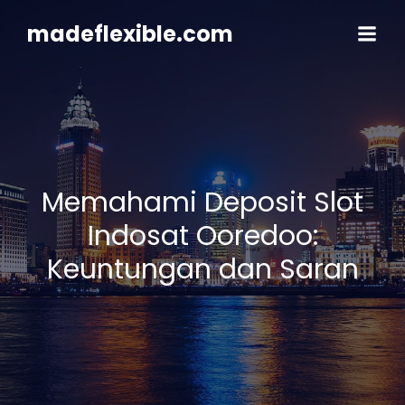
Skip
to
madeflexible.com
content
Memahami Deposit Slot
Indosat Ooredoo:
Keuntungan dan Saran