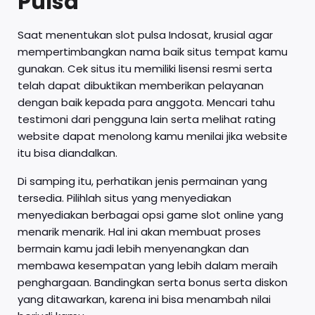
Pulsa
Saat menentukan slot pulsa Indosat, krusial agar
mempertimbangkan nama baik situs tempat kamu
gunakan. Cek situs itu memiliki lisensi resmi serta
telah dapat dibuktikan memberikan pelayanan
dengan baik kepada para anggota. Mencari tahu
testimoni dari pengguna lain serta melihat rating
website dapat menolong kamu menilai jika website
itu bisa diandalkan.
Di samping itu, perhatikan jenis permainan yang
tersedia. Pilihlah situs yang menyediakan
menyediakan berbagai opsi game slot online yang
menarik menarik. Hal ini akan membuat proses
bermain kamu jadi lebih menyenangkan dan
membawa kesempatan yang lebih dalam meraih
penghargaan. Bandingkan serta bonus serta diskon
yang ditawarkan, karena ini bisa menambah nilai