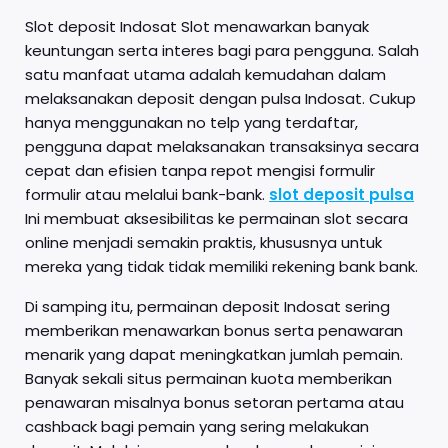
Slot deposit Indosat Slot menawarkan banyak
keuntungan serta interes bagi para pengguna. Salah
satu manfaat utama adalah kemudahan dalam
melaksanakan deposit dengan pulsa Indosat. Cukup
hanya menggunakan no telp yang terdaftar,
pengguna dapat melaksanakan transaksinya secara
cepat dan efisien tanpa repot mengisi formulir
formulir atau melalui bank-bank.
slot deposit pulsa
Ini membuat aksesibilitas ke permainan slot secara
online menjadi semakin praktis, khususnya untuk
mereka yang tidak tidak memiliki rekening bank bank.
Di samping itu, permainan deposit Indosat sering
memberikan menawarkan bonus serta penawaran
menarik yang dapat meningkatkan jumlah pemain.
Banyak sekali situs permainan kuota memberikan
penawaran misalnya bonus setoran pertama atau
cashback bagi pemain yang sering melakukan