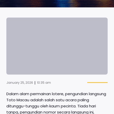
|
January 25, 2026
10:35 am
Dalam alam permainan lotere, pengundian langsung
Toto Macau adalah salah satu acara paling
ditunggu-tunggu oleh kaum pecinta. Tiada hari
tanpa, pengundian nomor secara langsung ini,