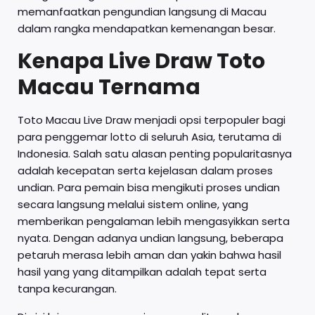
memanfaatkan pengundian langsung di Macau
dalam rangka mendapatkan kemenangan besar.
Kenapa Live Draw Toto
Macau Ternama
Toto Macau Live Draw menjadi opsi terpopuler bagi
para penggemar lotto di seluruh Asia, terutama di
Indonesia. Salah satu alasan penting popularitasnya
adalah kecepatan serta kejelasan dalam proses
undian. Para pemain bisa mengikuti proses undian
secara langsung melalui sistem online, yang
memberikan pengalaman lebih mengasyikkan serta
nyata. Dengan adanya undian langsung, beberapa
petaruh merasa lebih aman dan yakin bahwa hasil
hasil yang yang ditampilkan adalah tepat serta
tanpa kecurangan.