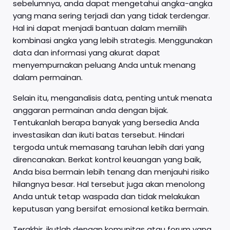
sebelumnya, anda dapat mengetahui angka-angka
yang mana sering terjadi dan yang tidak terdengar.
Hal ini dapat menjadi bantuan dalam memilih
kombinasi angka yang lebih strategis. Menggunakan
data dan informasi yang akurat dapat
menyempurnakan peluang Anda untuk menang
dalam permainan.
Selain itu, menganalisis data, penting untuk menata
anggaran permainan anda dengan bijak.
Tentukanlah berapa banyak yang bersedia Anda
investasikan dan ikuti batas tersebut. Hindari
tergoda untuk memasang taruhan lebih dari yang
direncanakan. Berkat kontrol keuangan yang baik,
Anda bisa bermain lebih tenang dan menjauhi risiko
hilangnya besar. Hal tersebut juga akan menolong
Anda untuk tetap waspada dan tidak melakukan
keputusan yang bersifat emosional ketika bermain.
Terakhir, ikutlah dengan komunitas atau forum yang