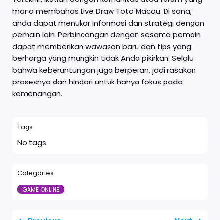
mana membahas Live Draw Toto Macau. Di sana,
anda dapat menukar informasi dan strategi dengan
pemain lain. Perbincangan dengan sesama pemain
dapat memberikan wawasan baru dan tips yang
berharga yang mungkin tidak Anda pikirkan. Selalu
bahwa keberuntungan juga berperan, jadi rasakan
prosesnya dan hindari untuk hanya fokus pada
kemenangan.
Tags:
No tags
Categories:
GAME ONLINE