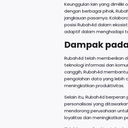
Keunggulan lain yang dimiliki
dengan berbagai pihak, Ruba
jangkauan pasarnya. Kolabora
posisi Rubah4d dalam ekosiste
adaptif dalam menghadapi ta
Dampak pada 
Rubah4d telah memberikan da
teknologi informasi dan kom
canggih, Rubah4d membantu p
pengolahan data yang lebih 
meningkatkan produktivitas.
Selain itu, Rubah4d berperan
personalisasi yang ditawarkan
mendorong perusahaan untuk 
loyalitas dan meningkatkan p