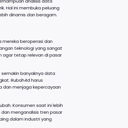
n kemampuan analisis data
ik. Hal ini membuka peluang
lebih dinamis dan beragam.
ra mereka beroperasi dan
angan teknologi yang sangat
 agar tetap relevan di pasar
an semakin banyaknya data
ngkat. Rubah4d harus
a dan menjaga kepercayaan
bah. Konsumen saat ini lebih
 dan menganalisis tren pasar
ing dalam industri yang