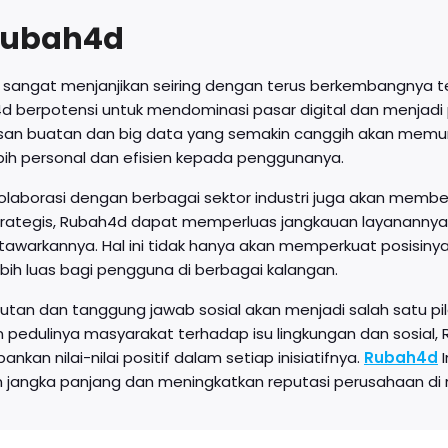
Rubah4d
sangat menjanjikan seiring dengan terus berkembangnya te
d berpotensi untuk mendominasi pasar digital dan menjadi p
san buatan dan big data yang semakin canggih akan memu
ih personal dan efisien kepada penggunanya.
laborasi dengan berbagai sektor industri juga akan member
strategis, Rubah4d dapat memperluas jangkauan layananny
ditawarkannya. Hal ini tidak hanya akan memperkuat posisinya 
ih luas bagi pengguna di berbagai kalangan.
njutan dan tanggung jawab sosial akan menjadi salah satu p
edulinya masyarakat terhadap isu lingkungan dan sosial, 
n nilai-nilai positif dalam setiap inisiatifnya.
Rubah4d
I
 jangka panjang dan meningkatkan reputasi perusahaan di 