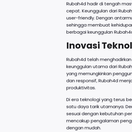
Rubah4d hadir di tengah mas
cepat. Keunggulan dari Ruba
user-friendly. Dengan antarm
sehingga membuat kehidupan se
berbagai keunggulan Rubah4d 
Inovasi Tekno
Rubah4d telah menghadirkan be
keunggulan utama dari Rubah
yang memungkinkan penggunan
dan responsif, Rubah4d menja
produktivitas.
Di era teknologi yang terus
satu daya tarik utamanya. De
sesuai dengan kebutuhan peng
mencakup pengalaman penggu
dengan mudah.