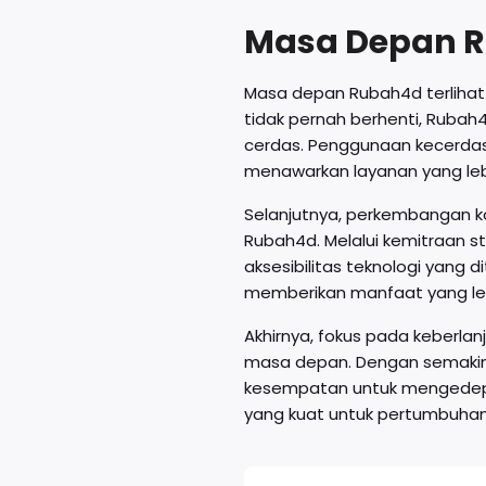
Masa Depan 
Masa depan Rubah4d terlihat 
tidak pernah berhenti, Rubah4
cerdas. Penggunaan kecerda
menawarkan layanan yang leb
Selanjutnya, perkembangan ko
Rubah4d. Melalui kemitraan 
aksesibilitas teknologi yang 
memberikan manfaat yang leb
Akhirnya, fokus pada keberla
masa depan. Dengan semakin p
kesempatan untuk mengedepanka
yang kuat untuk pertumbuhan