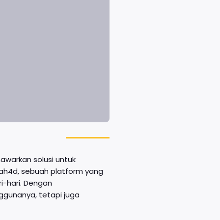
awarkan solusi untuk
ah4d, sebuah platform yang
i-hari. Dengan
gunanya, tetapi juga