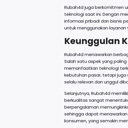
Rubah4d juga berkomitmen un
teknologi saat ini. Dengan 
informasi pribadi dan bisnis
untuk menggunakan layanan y
Keunggulan K
Rubah4d menawarkan berbagai 
Salah satu aspek yang paling
memanfaatkan teknologi ter
kebutuhan pasar, tetapi jug
selalu relevan dan unggul di
Selanjutnya, Rubah4d memili
berkualitas sangat menentu
berpengalaman memungkinkan
sehingga dapat menawarkan so
konsumen, yang semakin mengh