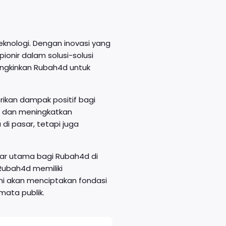
knologi. Dengan inovasi yang
ionir dalam solusi-solusi
ngkinkan Rubah4d untuk
ikan dampak positif bagi
a dan meningkatkan
di pasar, tetapi juga
ilar utama bagi Rubah4d di
Rubah4d memiliki
ni akan menciptakan fondasi
mata publik.