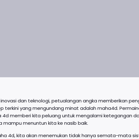
 inovasi dan teknologi, petualangan angka memberikan pen
sep terkini yang mengundang minat adalah maha4d. Permaina
 4d memberi kita peluang untuk mengalami ketegangan da
 mampu menuntun kita ke nasib baik.
 maha 4d, kita akan menemukan tidak hanya semata-mata si