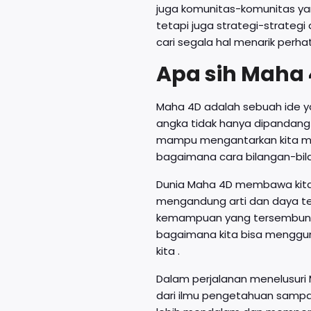
juga komunitas-komunitas yan
tetapi juga strategi-strateg
cari segala hal menarik perha
Apa sih Maha
Maha 4D adalah sebuah ide y
angka tidak hanya dipandang
mampu mengantarkan kita me
bagaimana cara bilangan-bila
Dunia Maha 4D membawa kita 
mengandung arti dan daya te
kemampuan yang tersembunyi d
bagaimana kita bisa menggun
kita .
Dalam perjalanan menelusuri
dari ilmu pengetahuan sampa