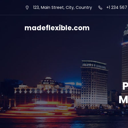
Skip
123, Main Street, City, Country
+1 234 567
to
content
madeflexible.com
M