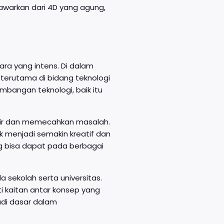
itawarkan dari 4D yang agung,
a yang intens. Di dalam
 terutama di bidang teknologi
mbangan teknologi, baik itu
pikir dan memecahkan masalah.
k menjadi semakin kreatif dan
ng bisa dapat pada berbagai
 sekolah serta universitas.
i kaitan antar konsep yang
jadi dasar dalam