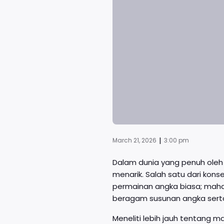
|
March 21, 2026
3:00 pm
Dalam dunia yang penuh oleh
menarik. Salah satu dari kon
permainan angka biasa; maha
beragam susunan angka serta
Meneliti lebih jauh tentang