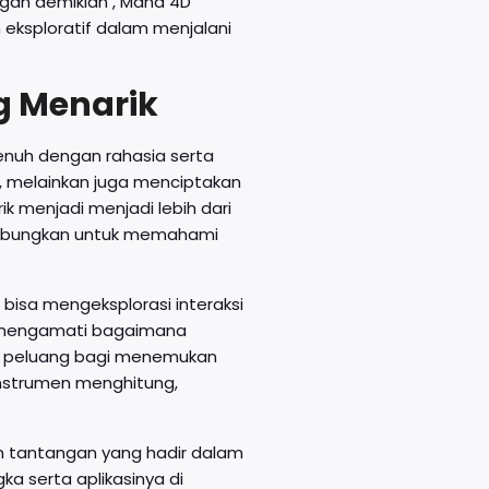
gan demikian , Maha 4D
 eksploratif dalam menjalani
g Menarik
nuh dengan rahasia serta
, melainkan juga menciptakan
k menjadi menjadi lebih dari
hubungkan untuk memahami
 bisa mengeksplorasi interaksi
sa mengamati bagaimana
kan peluang bagi menemukan
 instrumen menghitung,
n tantangan yang hadir dalam
a serta aplikasinya di