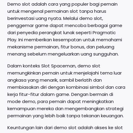
Demo slot adalah cara yang populer bagi pemain
untuk mengenal permainan slot tanpa harus
berinvestasi uang nyata. Melalui demo slot,
penggemar game dapat mencoba berbagai game
dari penyedia perangkat lunak seperti Pragmatic
Play. Ini memberikan kesempatan untuk memahami
mekanisme permainan, fitur bonus, dan peluang
menang sebelum mengeluarkan uang sungguhan.
Dalam konteks Slot Spaceman, demo slot
memungkinkan pemain untuk menjelajahi tema luar
angkasa yang menarik, sambil berlatih dan
membiasakan diri dengan kombinasi simbol dan cara
kerja fitur-fitur dalam game. Dengan bermain di
mode demo, para pemain dapat meningkatkan
kemampuan mereka dan mengembangkan strategi
permainan yang lebih baik tanpa tekanan keuangan.
Keuntungan lain dari demo slot adalah akses ke slot