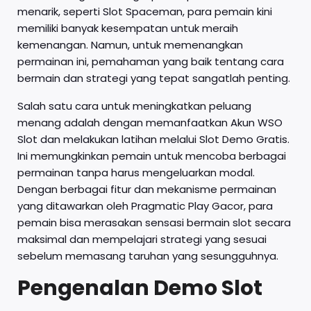
menarik, seperti Slot Spaceman, para pemain kini
memiliki banyak kesempatan untuk meraih
kemenangan. Namun, untuk memenangkan
permainan ini, pemahaman yang baik tentang cara
bermain dan strategi yang tepat sangatlah penting.
Salah satu cara untuk meningkatkan peluang
menang adalah dengan memanfaatkan Akun WSO
Slot dan melakukan latihan melalui Slot Demo Gratis.
Ini memungkinkan pemain untuk mencoba berbagai
permainan tanpa harus mengeluarkan modal.
Dengan berbagai fitur dan mekanisme permainan
yang ditawarkan oleh Pragmatic Play Gacor, para
pemain bisa merasakan sensasi bermain slot secara
maksimal dan mempelajari strategi yang sesuai
sebelum memasang taruhan yang sesungguhnya.
Pengenalan Demo Slot