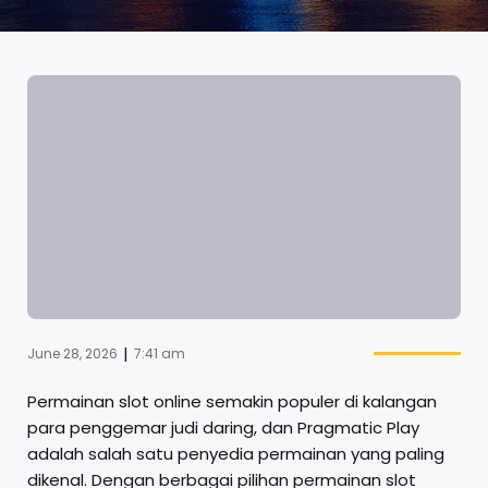
|
June 28, 2026
7:41 am
Permainan slot online semakin populer di kalangan
para penggemar judi daring, dan Pragmatic Play
adalah salah satu penyedia permainan yang paling
dikenal. Dengan berbagai pilihan permainan slot