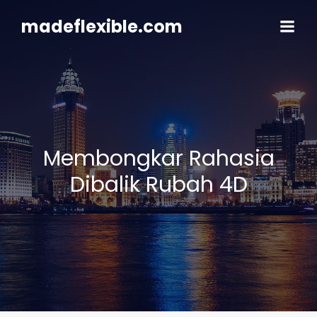
Skip
to
madeflexible.com
content
Membongkar Rahasia
Dibalik Rubah 4D