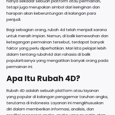
hanya sekadar sebuah platform atau permainan,
tetapi juga merupakan simbol dari keinginan dan
harapan akan keberuntungan di kalangan para
penjudi.
Bagi sebagian orang, rubah 4d telah menjadi sarana
untuk meraih impian. Namun, di balik kemewahan dan
ketegangan permainan tersebut, terdapat banyak
faktor yang perlu diperhatikan. Mari kita pelajari lebih
dalam tentang rubah4d dan rahasia di balik
popularitasnya yang mengaitkan banyak orang pada
permainan ini.
Apa Itu Rubah 4D?
Rubah 4D adalah sebuah platform atau layanan
yang popular di kalangan penggemar taruhan angka,
terutama di Indonesia. Layanan ini mengkhususkan
diri dalam memberikan informasi, analisis, dan