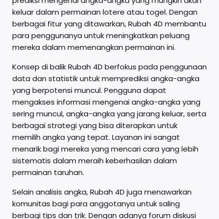
prediksi mengenai angka-angka yang mungkin akan
keluar dalam permainan lotere atau togel. Dengan
berbagai fitur yang ditawarkan, Rubah 4D membantu
para penggunanya untuk meningkatkan peluang
mereka dalam memenangkan permainan ini.
Konsep di balik Rubah 4D berfokus pada penggunaan
data dan statistik untuk memprediksi angka-angka
yang berpotensi muncul. Pengguna dapat
mengakses informasi mengenai angka-angka yang
sering muncul, angka-angka yang jarang keluar, serta
berbagai strategi yang bisa diterapkan untuk
memilih angka yang tepat. Layanan ini sangat
menarik bagi mereka yang mencari cara yang lebih
sistematis dalam meraih keberhasilan dalam
permainan taruhan.
Selain analisis angka, Rubah 4D juga menawarkan
komunitas bagi para anggotanya untuk saling
berbagi tips dan trik. Dengan adanya forum diskusi