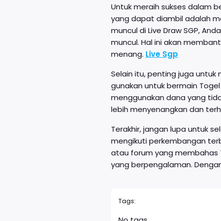
Untuk meraih sukses dalam be
yang dapat diambil adalah me
muncul di Live Draw SGP, An
muncul. Hal ini akan memban
menang.
Live Sgp
Selain itu, penting juga unt
gunakan untuk bermain Togel
menggunakan dana yang tidak
lebih menyenangkan dan terhin
Terakhir, jangan lupa untuk s
mengikuti perkembangan terb
atau forum yang membahas T
yang berpengalaman. Dengan d
Tags:
No tags