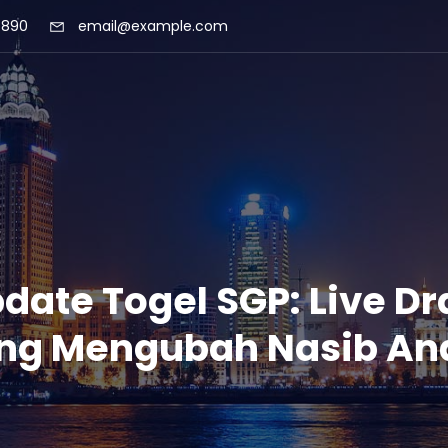
 890
email@example.com
date Togel SGP: Live D
ng Mengubah Nasib An