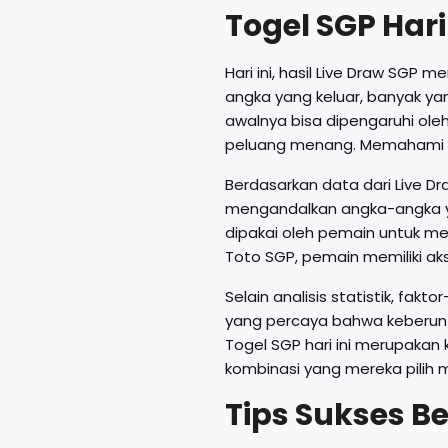
Togel SGP Hari 
Hari ini, hasil Live Draw SG
angka yang keluar, banyak y
awalnya bisa dipengaruhi oleh
peluang menang. Memahami tr
Berdasarkan data dari Live D
mengandalkan angka-angka yan
dipakai oleh pemain untuk m
Toto SGP, pemain memiliki a
Selain analisis statistik, fak
yang percaya bahwa keberunt
Togel SGP hari ini merupaka
kombinasi yang mereka pilih
Tips Sukses B