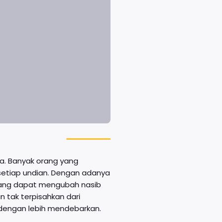
a. Banyak orang yang
etiap undian. Dengan adanya
 yang dapat mengubah nasib
 tak terpisahkan dari
 dengan lebih mendebarkan.