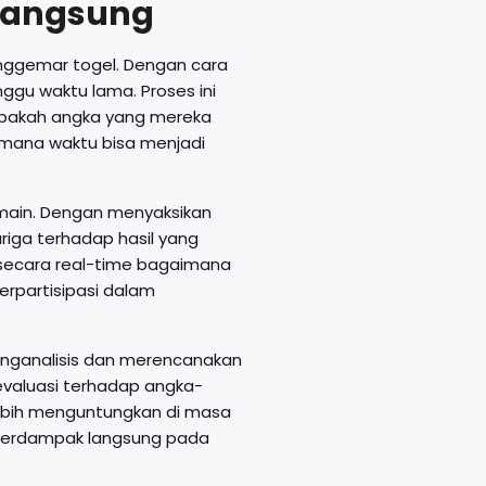
 Langsung
nggemar togel. Dengan cara
ggu waktu lama. Proses ini
apakah angka yang mereka
di mana waktu bisa menjadi
emain. Dengan menyaksikan
riga terhadap hasil yang
 secara real-time bagaimana
erpartisipasi dalam
enganalisis dan merencanakan
 evaluasi terhadap angka-
lebih menguntungkan di masa
a berdampak langsung pada