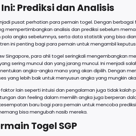
Ini: Prediksi dan Analisis
P menjadi pusat perhatian para pemain togel. Dengan berbaga
ang mempertimbangkan analisis dan prediksi sebelum memas
 pola angka sebelumnya, serta data statistik yang bisa dia
en ini penting bagi para pemain untuk mengambil keputusan
raw Singapore, para ahli togel seringkali mengembangkan me
g sering muncul dan yang jarang muncul. Ini menjadi salah
enentukan angka-angka mana yang akan dipilih. Dengan mem
kses yang lebih baik untuk menyusun angka yang mungkin 
tor-faktor lain seperti intuisi dan pengalaman juga tidak kala
ungan dan feeling dalam memilih angka juga berperan dala
n kesempatan baru bagi para pemain untuk mencoba prediks
 memang bisa mengubah nasib mereka.
ermain Togel SGP