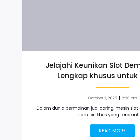
Jelajahi Keunikan Slot Dem
Lengkap khusus untuk
|
October 3, 2025
2:20 pm
Dalam dunia permainan judi daring, mesin slot
satu ciri khas yang teramat
READ MORE