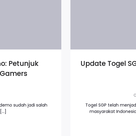
o: Petunjuk
Update Togel S
 Gamers
O
 demo sudah jadi salah
Togel SGP telah menja
 […]
masyarakat Indonesi