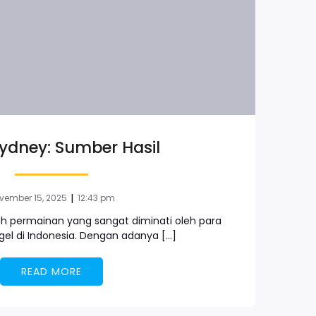
Sydney: Sumber Hasil
|
vember 15, 2025
12:43 pm
h permainan yang sangat diminati oleh para
el di Indonesia. Dengan adanya […]
READ MORE