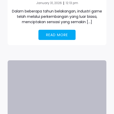
|
January 31, 2026
12:13 pm
Dalam beberapa tahun belakangan, industri game
telah melalui perkembangan yang luar biasa,
menciptakan sensasi yang semakin […]
READ MORE