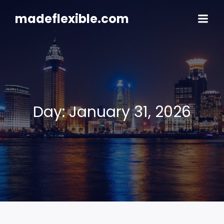
Skip
to
madeflexible.com
content
Day:
January 31, 2026