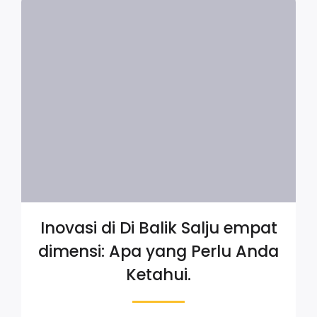
Inovasi di Di Balik Salju empat
dimensi: Apa yang Perlu Anda
Ketahui.