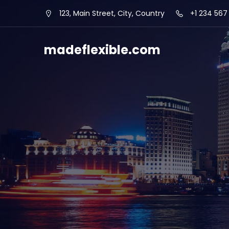
Skip
123, Main Street, City, Country
+1 234 567
to
content
madeflexible.com