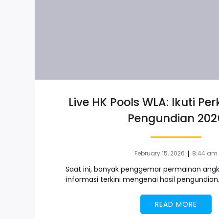
Live HK Pools WLA: Ikuti 
Pengundian 202
|
February 15, 2026
8:44 am
Saat ini, banyak penggemar permainan ang
informasi terkini mengenai hasil pengundian
READ MORE