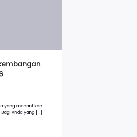
Perkembangan
6
ka yang menantikan
. Bagi Anda yang […]