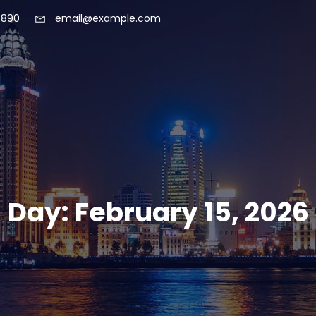
 890
email@example.com
Day:
February 15, 2026