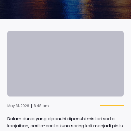
|
May 31, 2026
8:48 am
Dalam dunia yang dipenuhi dipenuhi misteri serta
keajaiban, cerita-cerita kuno sering kali menjadi pintu