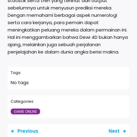
statistik serta tren yang terlihat dari output
sebelumnya untuk menyusun prediksi mereka.
Dengan memahami berbagai aspek numerologi
serta cara kerjanya, para pemain dapat
meningkatkan peluang mereka dalam permainan ini.
Hal ini menggambarkan bahwa Dewi 4D bukan hanya
ajang, melainkan juga sebuah perjalanan
penjelajahan ke dalam dunia angka berisi makna.
Tags:
No tags
Categories:
GAME ONLINE
Previous
Next