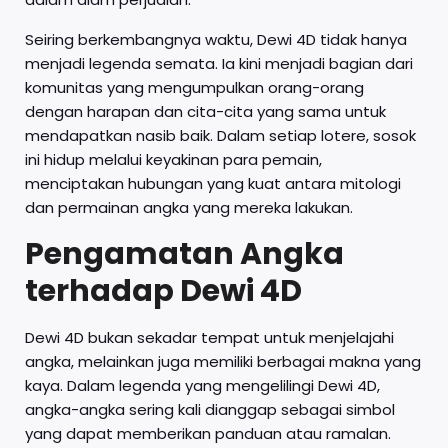
Seiring berkembangnya waktu, Dewi 4D tidak hanya
menjadi legenda semata. Ia kini menjadi bagian dari
komunitas yang mengumpulkan orang-orang
dengan harapan dan cita-cita yang sama untuk
mendapatkan nasib baik. Dalam setiap lotere, sosok
ini hidup melalui keyakinan para pemain,
menciptakan hubungan yang kuat antara mitologi
dan permainan angka yang mereka lakukan.
Pengamatan Angka
terhadap Dewi 4D
Dewi 4D bukan sekadar tempat untuk menjelajahi
angka, melainkan juga memiliki berbagai makna yang
kaya. Dalam legenda yang mengelilingi Dewi 4D,
angka-angka sering kali dianggap sebagai simbol
yang dapat memberikan panduan atau ramalan.