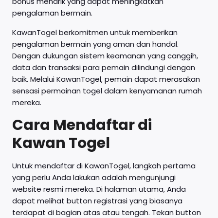
bonus menarik yang dapat meningkatkan
pengalaman bermain.
KawanTogel berkomitmen untuk memberikan
pengalaman bermain yang aman dan handal.
Dengan dukungan sistem keamanan yang canggih,
data dan transaksi para pemain dilindungi dengan
baik. Melalui KawanTogel, pemain dapat merasakan
sensasi permainan togel dalam kenyamanan rumah
mereka.
Cara Mendaftar di
Kawan Togel
Untuk mendaftar di KawanTogel, langkah pertama
yang perlu Anda lakukan adalah mengunjungi
website resmi mereka. Di halaman utama, Anda
dapat melihat button registrasi yang biasanya
terdapat di bagian atas atau tengah. Tekan button