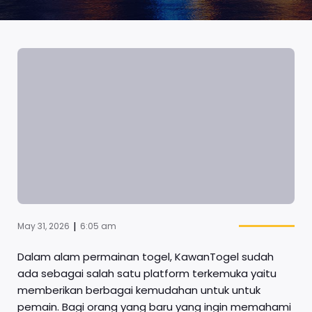
|
May 31, 2026
6:05 am
Dalam alam permainan togel, KawanTogel sudah
ada sebagai salah satu platform terkemuka yaitu
memberikan berbagai kemudahan untuk untuk
pemain. Bagi orang yang baru yang ingin memahami