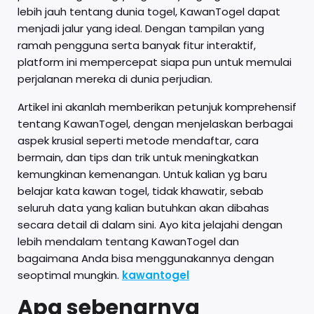
lebih jauh tentang dunia togel, KawanTogel dapat
menjadi jalur yang ideal. Dengan tampilan yang
ramah pengguna serta banyak fitur interaktif,
platform ini mempercepat siapa pun untuk memulai
perjalanan mereka di dunia perjudian.
Artikel ini akanlah memberikan petunjuk komprehensif
tentang KawanTogel, dengan menjelaskan berbagai
aspek krusial seperti metode mendaftar, cara
bermain, dan tips dan trik untuk meningkatkan
kemungkinan kemenangan. Untuk kalian yg baru
belajar kata kawan togel, tidak khawatir, sebab
seluruh data yang kalian butuhkan akan dibahas
secara detail di dalam sini. Ayo kita jelajahi dengan
lebih mendalam tentang KawanTogel dan
bagaimana Anda bisa menggunakannya dengan
seoptimal mungkin.
kawantogel
Apa sebenarnya