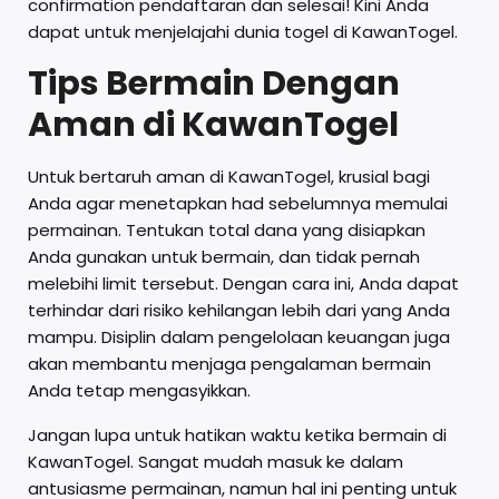
confirmation pendaftaran dan selesai! Kini Anda
dapat untuk menjelajahi dunia togel di KawanTogel.
Tips Bermain Dengan
Aman di KawanTogel
Untuk bertaruh aman di KawanTogel, krusial bagi
Anda agar menetapkan had sebelumnya memulai
permainan. Tentukan total dana yang disiapkan
Anda gunakan untuk bermain, dan tidak pernah
melebihi limit tersebut. Dengan cara ini, Anda dapat
terhindar dari risiko kehilangan lebih dari yang Anda
mampu. Disiplin dalam pengelolaan keuangan juga
akan membantu menjaga pengalaman bermain
Anda tetap mengasyikkan.
Jangan lupa untuk hatikan waktu ketika bermain di
KawanTogel. Sangat mudah masuk ke dalam
antusiasme permainan, namun hal ini penting untuk