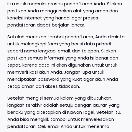
itu untuk memulai proses pendaftaran Anda. Silakan
pastikan Anda menggunakan alat yang aman dan
koneksi internet yang handal agar proses
pendaftaran dapat berjalan lancar.
Setelah menekan tombol pendaftaran, Anda diminta
untuk melengkapi form yang berisi data pribadi
seperti nama lengkap, email, dan telepon. Silakan
pastikan semua informasi yang Anda isi benar dan
tepat, karena data ini akan digunakan untuk untuk
memverifikasi akun Anda. Jangan lupa untuk
menciptakan password yang kuat agar akun Anda
tetap aman dari akses tidak sah.
Setelah mengisi semua kolom yang dibutuhkan,
langkah terakhir adalah setuju dengan aturan yang
berlaku yang ditetapkan di KawanTogel. Setelah itu,
Anda bisa mengklik tombol untuk menyelesaikan
pendaftaran. Cek email Anda untuk menerima