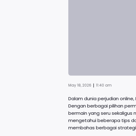
|
May 18, 2026
11:40 am
Dalam dunia perjudian online
Dengan berbagai pilihan pe
bermain yang seru sekaligus
mengetahui beberapa tips dan
membahas berbagai strategi 