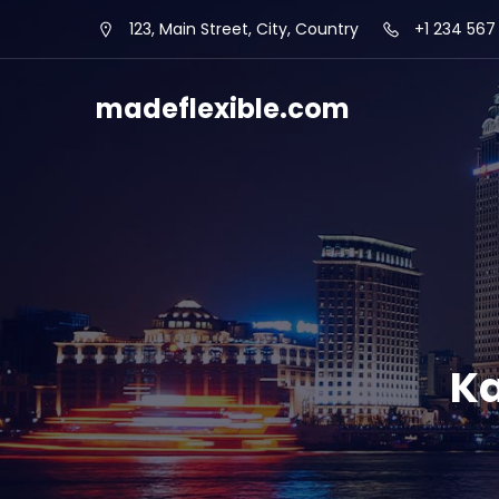
Skip
123, Main Street, City, Country
+1 234 567
to
content
madeflexible.com
Ka