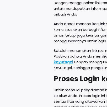
Dengan menggunakan link resmi
untuk mendapatkan informasi
pribadi Anda.
Anda dapat menemukan link r
komunitas akan berbagi info
aman tetapi juga keuntungan d
menggunakannya untuk login.
Setelah menemukan link resmi
Pastikan bahwa Anda memiliki
kayutogel
Dengan menggunaka
Kayutogel, sehingga pengal
Proses Login 
Untuk memulai pengalaman be
ke akun Anda. Proses login 
semua fitur yang ditawarkan. 