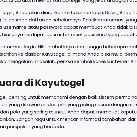
a, Anda akan melihat tombol login yang jelas di bagian at
 login, Anda akan diarahkan ke halaman login. Di sini, Anda
telah Anda daftarkan sebelumnya. Pastikan informasi yan
da username atau password dapat membuat Anda tidak bis
a, biasanya terdapat opsi untuk reset password yang dapat
informasi log in, klik tombol login dan tunggu beberapa saa
arahkan ke dasbor Kayutogel, di mana Anda bisa mulai ber
ika mengalami masalah, periksa kembali koneksi internet A
Juara di Kayutogel
ogel, penting untuk memahami dengan baik sistem permaina
inan yang ditawarkan dan pilih yang paling sesuai dengan s
 dan pola yang sering muncul, Anda dapat membuat keputus
ainkan. Jangan ragu untuk mencari informasi tambahan dar
an perspektif yang berbeda.