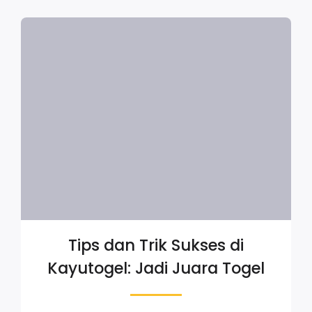
Tips dan Trik Sukses di
Kayutogel: Jadi Juara Togel