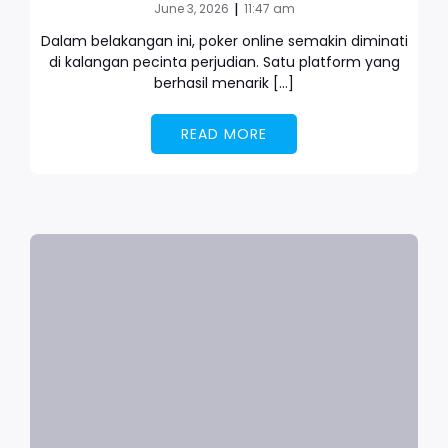
|
June 3, 2026
11:47 am
Dalam belakangan ini, poker online semakin diminati
di kalangan pecinta perjudian. Satu platform yang
berhasil menarik […]
READ MORE