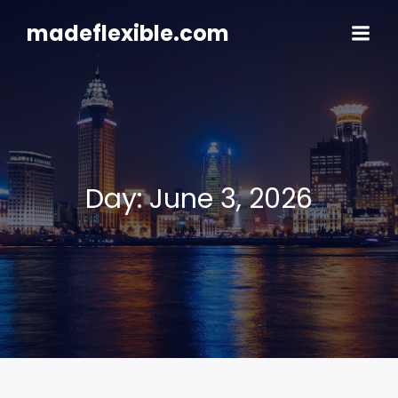
Skip
to
madeflexible.com
content
Day:
June 3, 2026