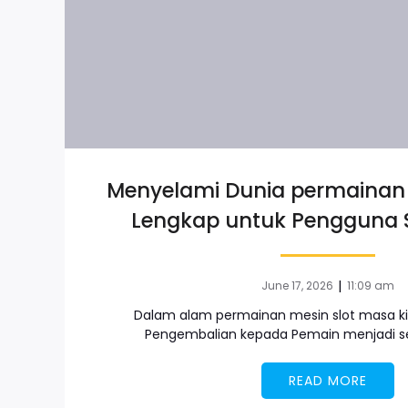
Menyelami Dunia permainan 
Lengkap untuk Pengguna 
|
June 17, 2026
11:09 am
Dalam alam permainan mesin slot masa kini
Pengembalian kepada Pemain menjadi se
READ MORE