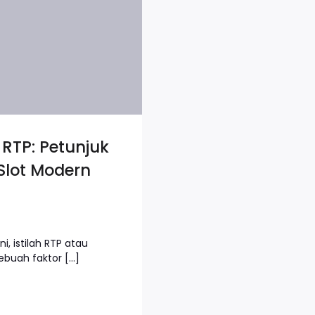
RTP: Petunjuk
Slot Modern
, istilah RTP atau
buah faktor […]