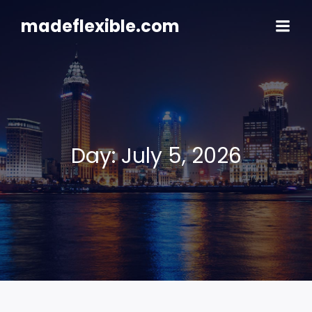
Skip
to
madeflexible.com
content
Day:
July 5, 2026