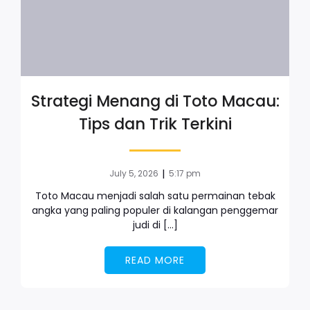
Strategi Menang di Toto Macau:
Tips dan Trik Terkini
|
July 5, 2026
5:17 pm
Toto Macau menjadi salah satu permainan tebak
angka yang paling populer di kalangan penggemar
judi di […]
READ MORE