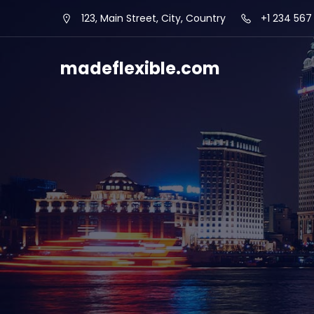
Skip
123, Main Street, City, Country
+1 234 567
to
content
madeflexible.com